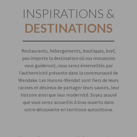
des fins sont
INSPIRATIONS &
utilisés afin que
nous puissions
améliorer la
DESTINATIONS
fonctionnalité
et la structure
du site Web, en
fonction de la
Restaurants, hébergements, boutiques, bref,
façon dont le
peu importe la destination où vos mocassins
site Web est
utilisé. Les
vous guideront, vous serez émerveillés par
données
l’authenticité présente dans la communauté de
collectées sont
Wendake. Les Hurons-Wendat sont fiers de leurs
anonymisées.
racines et désireux de partager leurs savoirs, leur
histoire ainsi que leur modernité. Soyez assuré
que vous serez accueillis à bras ouverts dans
Experience
votre découverte en territoire autochtone.
Afin que notre
site Web
fonctionne
aussi bien que
possible lors