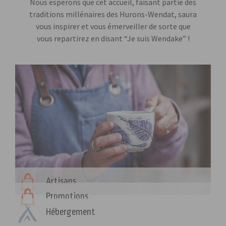
Nous espérons que cet accueil, faisant partie des
de votre visite.
traditions millénaires des Hurons-Wendat, saura
Si vous refusez
ces cookies,
vous inspirer et vous émerveiller de sorte que
certaines
vous repartirez en disant “Je suis Wendake” !
fonctionnalités
disparaîtront
du site Web.
Marketing
En partageant
votre intérêt et
votre
comportement
lorsque vous
visitez notre
site, vous
Artisans
augmentez les
chances de
Promotions
voir du
Hébergement
contenu et des
offres