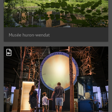
Musée huron-wendat