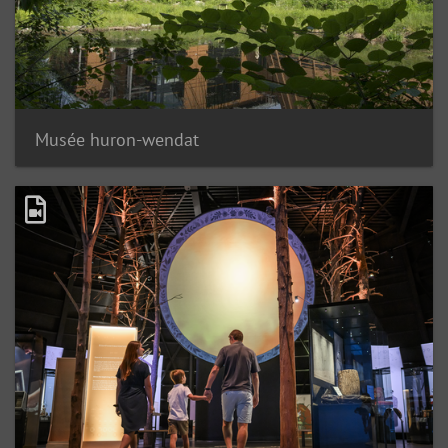
Musée huron-wendat