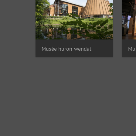
Musée huron-wendat
Mu