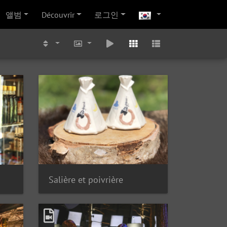
앨범
Découvrir
로그인
Salière et poivrière