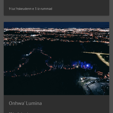
9 luc'hskeudenn e 3 iz-rummad
Onhwa' Lumina