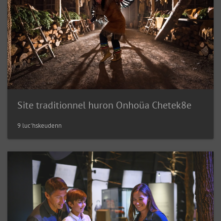
Site traditionnel huron Onhoüa Chetek8e
9 luc'hskeudenn