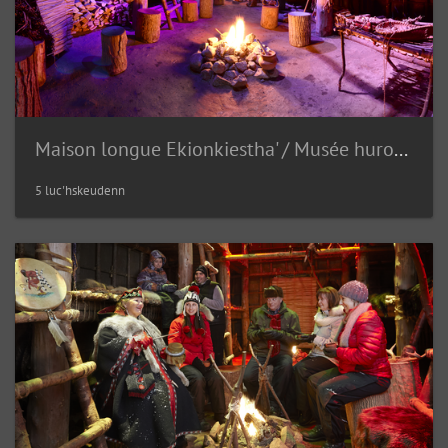
Maison longue Ekionkiestha' / Musée huron--wendat
5 luc'hskeudenn