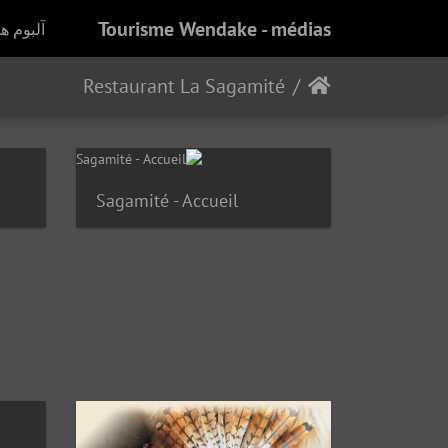
Tourisme Wendake - médias
آلبوم ها
Restaurant La Sagamité
Sagamité - Accueil