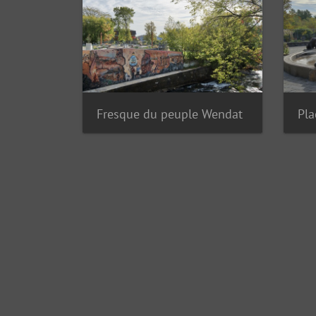
Fresque du peuple Wendat
Pla