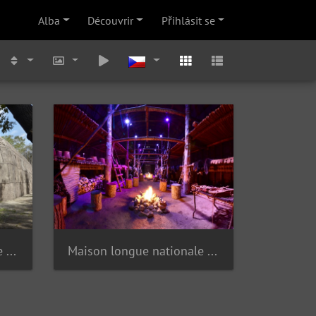
Alba
Découvrir
Přihlásit se
Maison longue nationale Ekionkiestha'
Maison longue nationale Ekionkiestha'