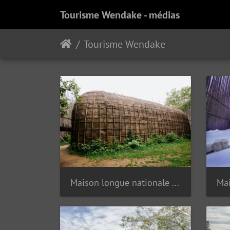
Tourisme Wendake - médias
Tourisme Wendake
Maison longue nationale Ekionkiestha'