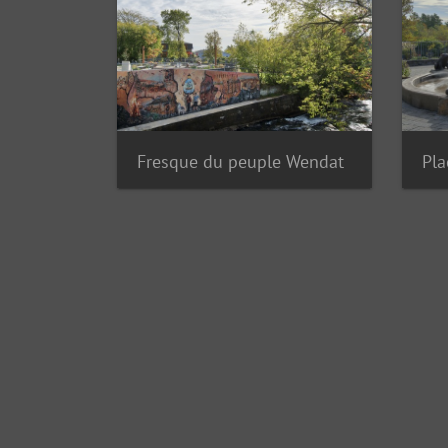
Fresque du peuple Wendat
Pla