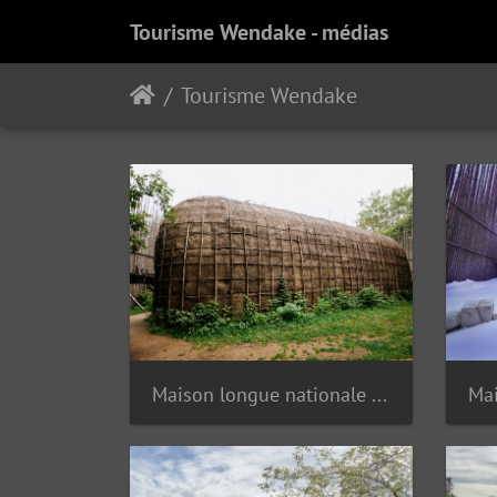
Tourisme Wendake - médias
Tourisme Wendake
Maison longue nationale Ekionkiestha'