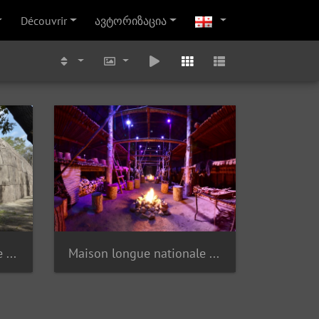
Découvrir
ავტორიზაცია
Maison longue nationale Ekionkiestha'
Maison longue nationale Ekionkiestha'