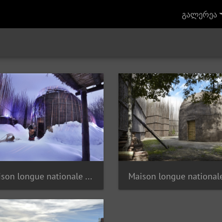
გალერეა
Maison longue nationale Ekionkiestha'