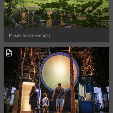
Musée huron-wendat