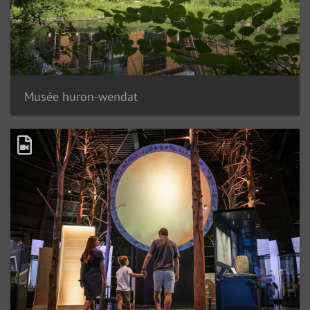
Musée huron-wendat