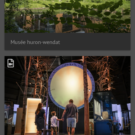
Musée huron-wendat