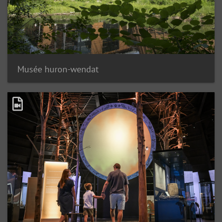
Musée huron-wendat