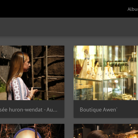
Alb
Musée huron-wendat - Audioguide
Boutique Awen'