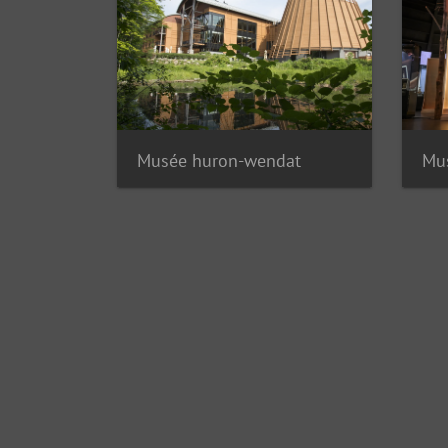
Musée huron-wendat
Mu