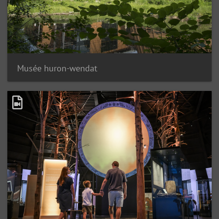
Musée huron-wendat