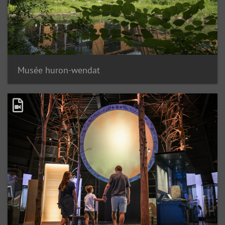
Musée huron-wendat