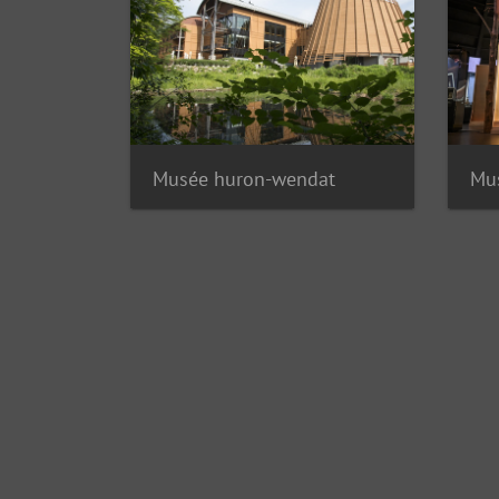
Musée huron-wendat
Mu