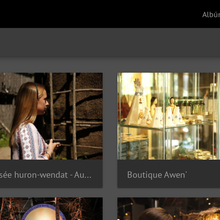
Albú
Musée huron-wendat - Audioguide
Boutique Awen'