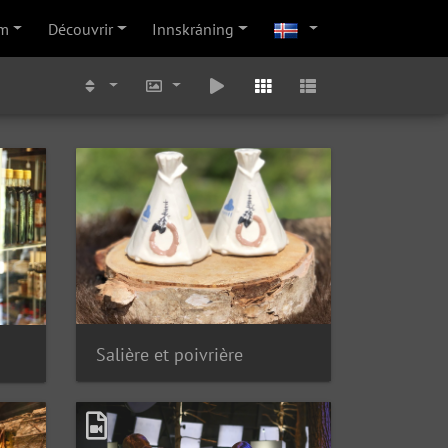
m
Découvrir
Innskráning
Salière et poivrière