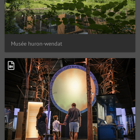
Musée huron-wendat