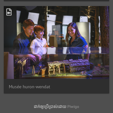
Musée huron-wendat
ដាក់​ឲ្យ​ប្រើ​ប្រាស់​ដោយ​
Piwigo