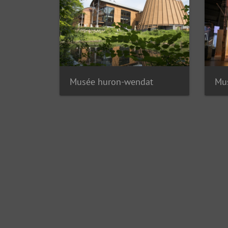
Musée huron-wendat
Mu