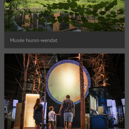
Musée huron-wendat