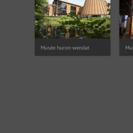
Musée huron-wendat
Mu