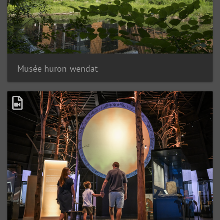
Musée huron-wendat