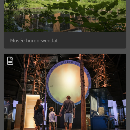
Musée huron-wendat