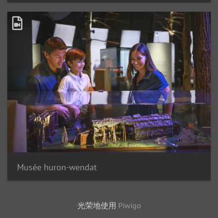
Musée huron-wendat
光荣地使用
Piwigo