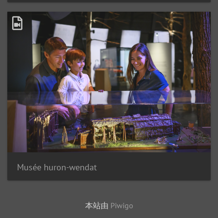
Musée huron-wendat
本站由
Piwigo