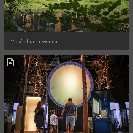
Musée huron-wendat