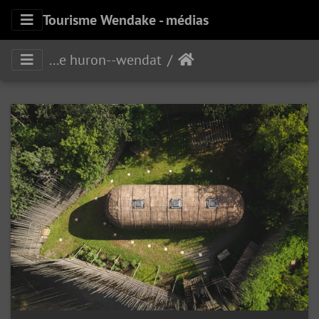
Tourisme Wendake - médias
Maison longue Ekionkiestha'Musée huron--wendat