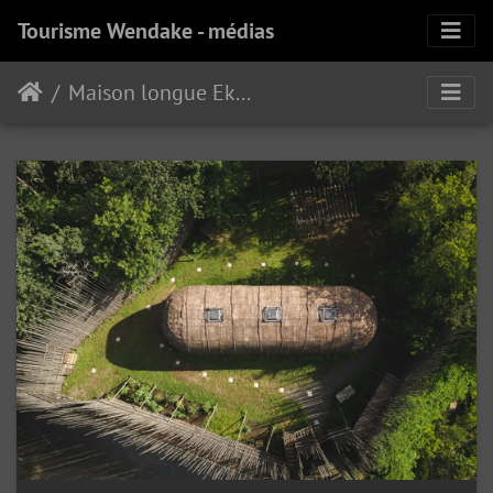
Tourisme Wendake - médias
Maison longue Ekionkiestha'Musée huron--wendat