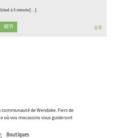
Situé à 5 minute[…]
细节
全年
t la communauté de Wendake. Fiers de
orte où vos mocassins vous guideront
Boutiques