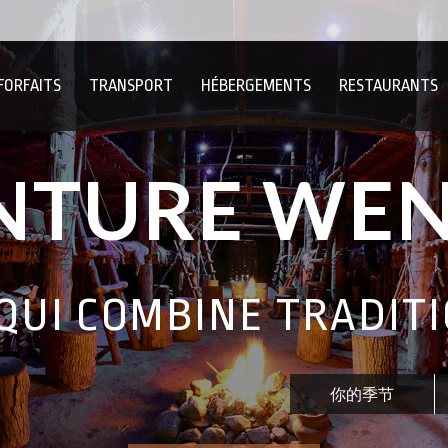
FORFAITS
TRANSPORT
HÉBERGEMENTS
RESTAURANTS
ENTURE WE
QUI COMBINE TRADIT
你的季节