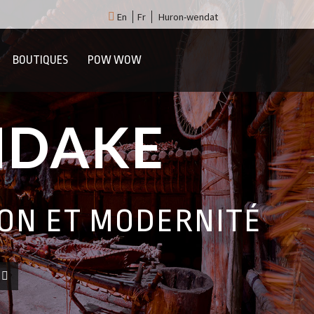
En
Fr
Huron-wendat
BOUTIQUES
POW WOW
NDAKE
ION ET MODERNITÉ