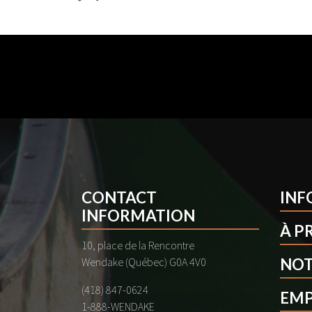
CONTACT
INF
INFORMATION
À P
10, place de la Rencontre
Wendake (Québec) G0A 4V0
NOT
(418) 847-0624
EMP
1-888-WENDAKE