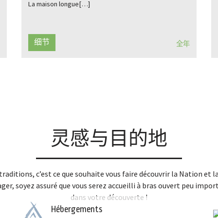
La maison longue[…]
细节
全年
灵感与目的地
t traditions, c’est ce que souhaite vous faire découvrir la Nation e
tager, soyez assuré que vous serez accueilli à bras ouvert peu imp
dans votre découverte !
Hébergements