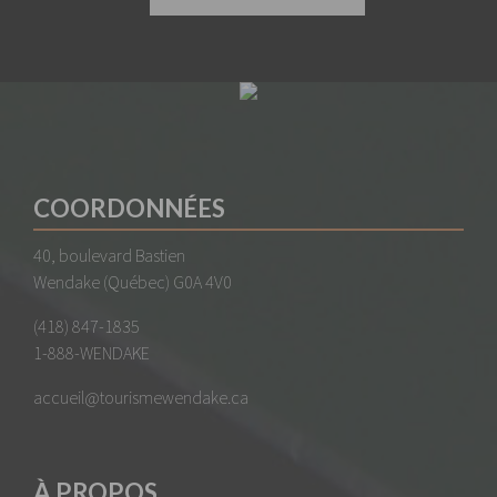
Marketing
En partageant
votre intérêt et
votre
comportement
lorsque vous
visitez notre
COORDONNÉES
site, vous
augmentez les
40, boulevard Bastien
chances de
voir du
Wendake (Québec) G0A 4V0
contenu et des
offres
(418) 847-1835
personnalisés.
1-888-WENDAKE
accueil@tourismewendake.ca
À PROPOS