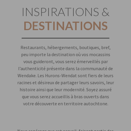
INSPIRATIONS &
DESTINATIONS
Nécessaire
et
statistiques
Certains
Restaurants, hébergements, boutiques, bref,
cookies ne sont
peu importe la destination où vos mocassins
pas facultatifs.
Ils sont
vous guideront, vous serez émerveillés par
nécessaires au
l’authenticité présente dans la communauté de
fonctionnement
Wendake. Les Hurons-Wendat sont fiers de leurs
du site Web. Les
racines et désireux de partager leurs savoirs, leur
cookies pour
histoire ainsi que leur modernité. Soyez assuré
des fins sont
utilisés afin que
que vous serez accueillis à bras ouverts dans
nous puissions
votre découverte en territoire autochtone.
améliorer la
fonctionnalité
et la structure
du site Web, en
fonction de la