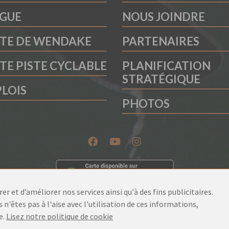
GUE
NOUS JOINDRE
TE DE WENDAKE
PARTENAIRES
TE PISTE CYCLABLE
PLANIFICATION
STRATÉGIQUE
LOIS
PHOTOS
r et d’améliorer nos services ainsi qu'à des fins publicitaires.
 n'êtes pas à l'aise avec l'utilisation de ces informations,
e.
Lisez notre politique de cookie