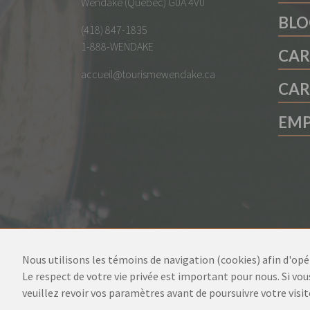
Wendake (Québec) G0A 4V0
BLO
(418) 847-1835
1-888-WENDAKE
CAR
accueil@tourismewendake.ca
CAR
EMP
Nous utilisons les témoins de navigation (cookies) afin d'opére
Le respect de votre vie privée est important pour nous. Si vous
veuillez revoir vos paramètres avant de poursuivre votre visit
Tourisme Wendake 2026. Tous droits réservés.