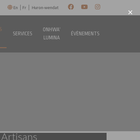
En
Fr
Huron-wendat
×
S
ONHWA’
SERVICES
ÉVÈNEMENTS
S
LUMINA
S
Artisans