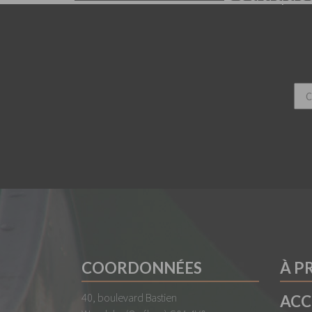
COORDONNÉES
À P
40, boulevard Bastien
ACC