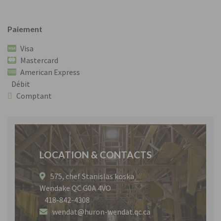
Paiement
Visa
Mastercard
American Express
Débit
Comptant
LOCATION & CONTACTS
575, chef Stanislas koska
Wendake QC G0A 4VO
418-842-4308
wendat@huron-wendat.qc.ca