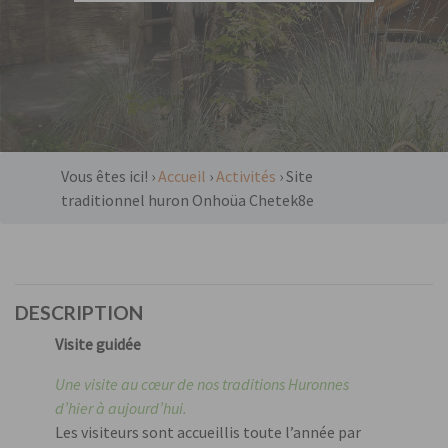
Vous êtes ici! ›
Accueil
›
Activités
›
Site
traditionnel huron Onhoüa Chetek8e
DESCRIPTION
Visite guidée
Une visite au cœur de nos traditions Huronnes
d’hier à aujourd’hui.
Les visiteurs sont accueillis toute l’année par