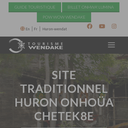
GUIDE TOURISTIQUE
BILLET ONHWA' LUMINA
POW WOW WENDAKE
En
Fr
Huron-wendat
SITE
TRADITIONNEL
HURON ONHOÜA
CHETEK8E