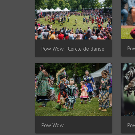
Po
Pow Wow - Cercle de danse
Pow Wow
Po