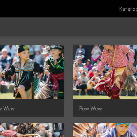
Катего
w Wow
Pow Wow