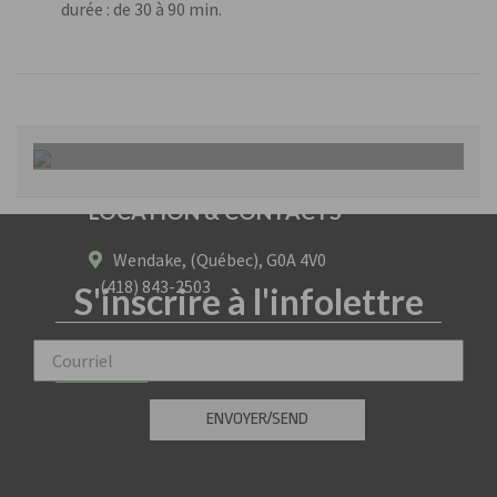
durée : de 30 à 90 min.
LOCATION & CONTACTS
Wendake, (Québec), G0A 4V0
(418) 843-2503
S'inscrire à l'infolettre
SITE WEB