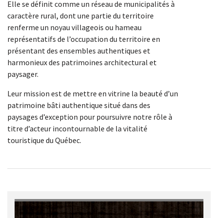
Elle se définit comme un réseau de municipalités à
fonctionnement
caractère rural, dont une partie du territoire
du site Web. Les
renferme un noyau villageois ou hameau
cookies pour
des fins sont
représentatifs de l’occupation du territoire en
utilisés afin que
présentant des ensembles authentiques et
nous puissions
harmonieux des patrimoines architectural et
améliorer la
paysager.
fonctionnalité
et la structure
Leur mission est de mettre en vitrine la beauté d’un
du site Web, en
patrimoine bâti authentique situé dans des
fonction de la
façon dont le
paysages d’exception pour poursuivre notre rôle à
site Web est
titre d’acteur incontournable de la vitalité
utilisé. Les
touristique du Québec.
données
collectées sont
anonymisées.
Experience
Afin que notre
site Web