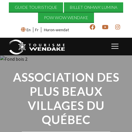
GUIDE TOURISTIQUE
BILLET ONHWA' LUMINA
×
POW WOW WENDAKE
En
Fr
Huron-wendat
ASSOCIATION DES
PLUS BEAUX
VILLAGES DU
QUÉBEC