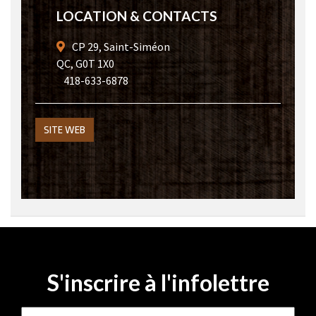
fonctionne
LOCATION & CONTACTS
aussi bien que
possible lors
CP 29, Saint-Siméon
de votre visite.
QC, G0T 1X0
Si vous refusez
418-633-6878
ces cookies,
certaines
fonctionnalités
disparaîtront
SITE WEB
du site Web.
Marketing
En partageant
votre intérêt et
votre
comportement
lorsque vous
visitez notre
S'inscrire à l'infolettre
site, vous
augmentez les
chances de