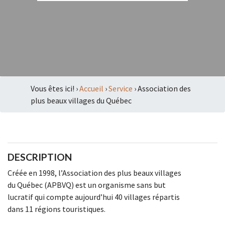
Vous êtes ici! ›
Accueil
›
Service
›
Association des
plus beaux villages du Québec
Nécessaire
DESCRIPTION
et
statistiques
Créée en 1998, l’Association des plus beaux villages
Certains
du Québec (APBVQ) est un organisme sans but
cookies ne sont
lucratif qui compte aujourd’hui 40 villages répartis
pas facultatifs.
dans 11 régions touristiques.
Ils sont
nécessaires au