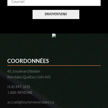
voir du
contenu et des
offres
personnalisés.
COORDONNÉES
40, boulevard Bastien
Wendake (Québec) G0A 4V0
(418) 847-1835
1-888-WENDAKE
accueil@tourismewendake.ca