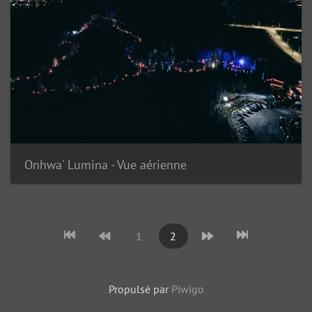
Onhwa' Lumina - Vue aérienne
1
2
Propulsé par
Piwigo