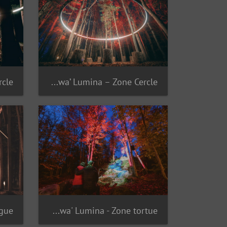
Onhwa’ Lumina – Zone Cercle
Onhwa' Lumina - Zone tortue