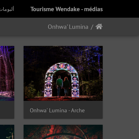
Tourisme Wendake - médias
ألبومات
Onhwa' Lumina
Onhwa' Lumina - Arche