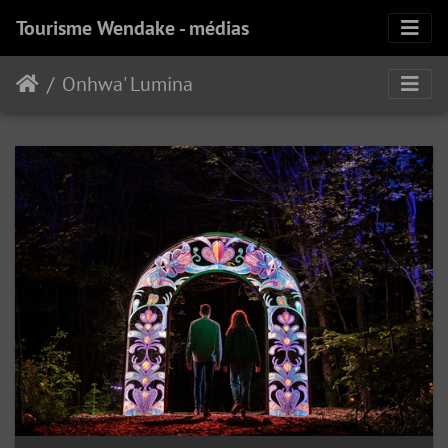
Tourisme Wendake - médias
Onhwa' Lumina