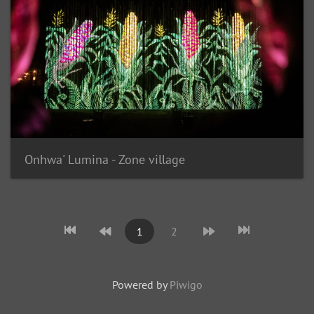
Onhwa' Lumina - Zone village
1
2
Powered by
Piwigo