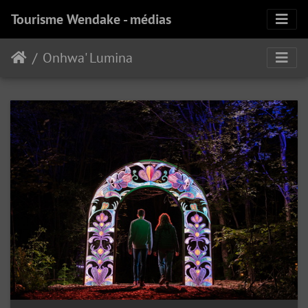
Tourisme Wendake - médias
Onhwa' Lumina