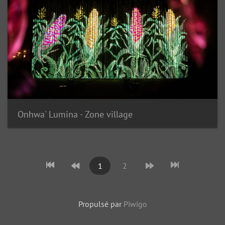
Onhwa' Lumina - Zone village
1
2
Propulsé par
Piwigo