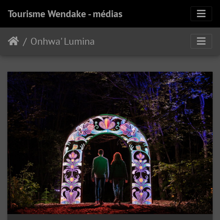
Tourisme Wendake - médias
Onhwa' Lumina