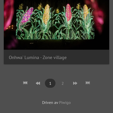
Onhwa' Lumina - Zone village
1
2
Driven av
Piwigo