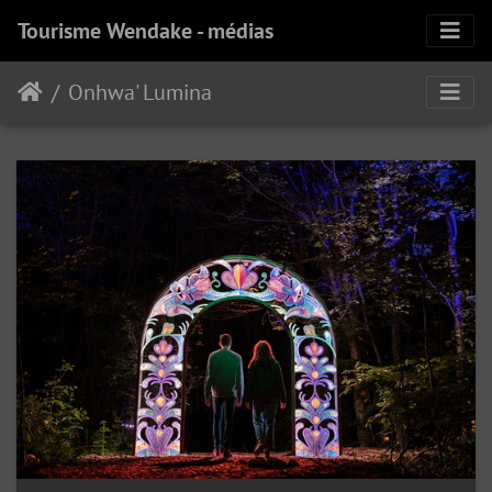
Tourisme Wendake - médias
Onhwa' Lumina