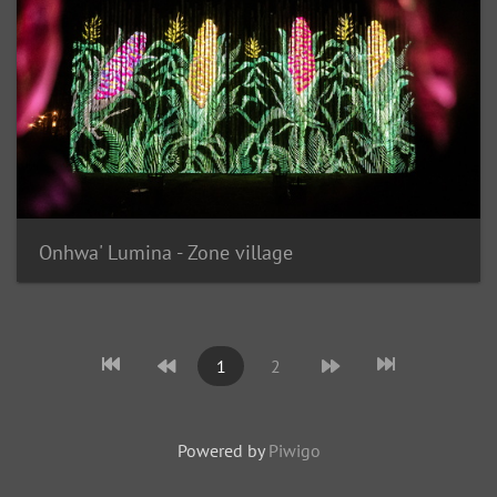
Onhwa' Lumina - Zone village
1
2
Powered by
Piwigo