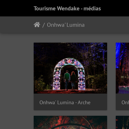
Tourisme Wendake - médias
Onhwa' Lumina
Onhwa' Lumina - Arche
Onh