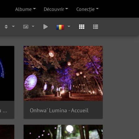
Albume
Découvrir
Conecţie
Onhwa' Lumina - Plan du parcours
Onhwa' Lumina - Accueil