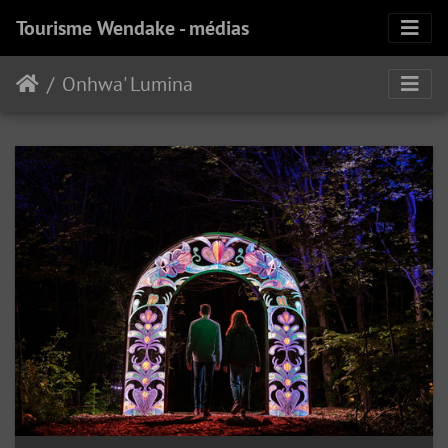
Tourisme Wendake - médias
Onhwa' Lumina