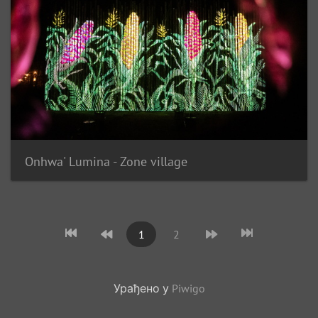
Onhwa' Lumina - Zone village
1
2
Урађено у
Piwigo